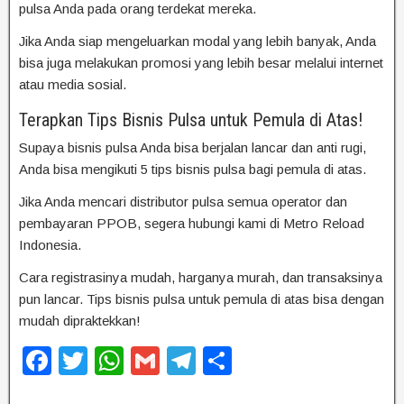
pulsa Anda pada orang terdekat mereka.
Jika Anda siap mengeluarkan modal yang lebih banyak, Anda
bisa juga melakukan promosi yang lebih besar melalui internet
atau media sosial.
Terapkan Tips Bisnis Pulsa untuk Pemula di Atas!
Supaya bisnis pulsa Anda bisa berjalan lancar dan anti rugi,
Anda bisa mengikuti 5 tips bisnis pulsa bagi pemula di atas.
Jika Anda mencari distributor pulsa semua operator dan
pembayaran PPOB, segera hubungi kami di Metro Reload
Indonesia.
Cara registrasinya mudah, harganya murah, dan transaksinya
pun lancar. Tips bisnis pulsa untuk pemula di atas bisa dengan
mudah dipraktekkan!
F
T
W
G
T
S
a
wi
h
m
el
h