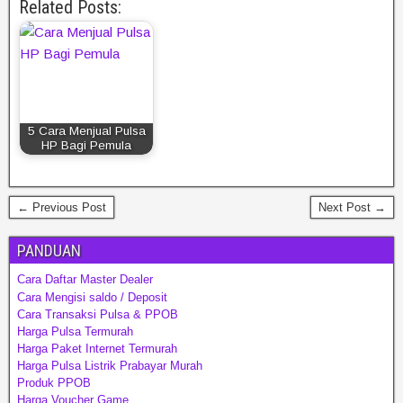
Related Posts:
c
tt
at
ail
e
ar
e
er
s
gr
e
b
A
a
o
p
m
o
p
5 Cara Menjual Pulsa
HP Bagi Pemula
k
← Previous Post
Next Post →
PANDUAN
Cara Daftar Master Dealer
Cara Mengisi saldo / Deposit
Cara Transaksi Pulsa & PPOB
Harga Pulsa Termurah
Harga Paket Internet Termurah
Harga Pulsa Listrik Prabayar Murah
Produk PPOB
Harga Voucher Game