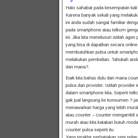
Halo sahabat pada kesempatan kali 
Karena banyak sekali yang melakuka
ini anda sudah sangat familiar dengan
pada smartphone atau telkom geng
ini. Jika kita menelusuri istilah agen
yang bisa di dapatkan secara online. 
membutuhkan pulsa untuk smartphone
melakukan pembelian. Tahukah anda
dari mana?.
Baik kita bahas dulu dari mana co
pulsa dari provider. Istilah provider
dalam smartphone kita. Seperti telko
gak jual langsung ke konsumen ? j
menawarkan harga yang lebih murah 
atau counter – counter mengambil s
murah atau kita katakan butuh moda
counter pulsa seperti itu
Yang terakhir perhatiakan segi pela