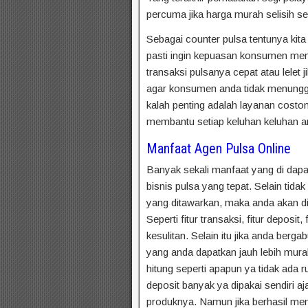
percuma jika harga murah selisih sed
Sebagai counter pulsa tentunya ki
pasti ingin kepuasan konsumen menjad
transaksi pulsanya cepat atau lelet j
agar konsumen anda tidak menungg
kalah penting adalah layanan costo
membantu setiap keluhan keluhan a
Manfaat Agen Pulsa Online
Banyak sekali manfaat yang di dapat
bisnis pulsa yang tepat. Selain tida
yang ditawarkan, maka anda akan d
Seperti fitur transaksi, fitur depos
kesulitan. Selain itu jika anda berg
yang anda dapatkan jauh lebih murah
hitung seperti apapun ya tidak ada ru
deposit banyak ya dipakai sendiri a
produknya. Namun jika berhasil men