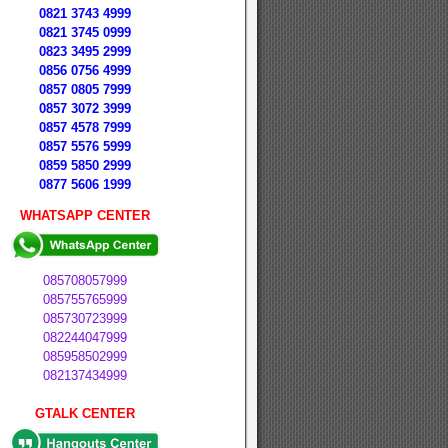
0821 3743 4999
0821 3745 0999
0823 3495 2999
0856 0756 4999
0857 0805 7999
0857 3072 3999
0857 4578 7999
0857 5576 5999
0859 5850 2999
0877 5606 1999
WHATSAPP CENTER
085708057999
085755765999
085730723999
082244047999
085958502999
082137434999
GTALK CENTER