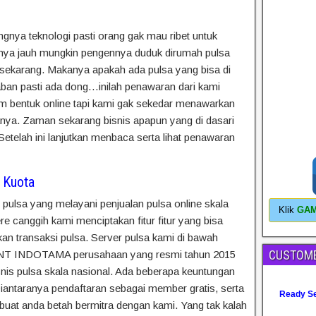
nya teknologi pasti orang gak mau ribet untuk
knya jauh mungkin pengennya duduk dirumah pulsa
 sekarang. Makanya apakah ada pulsa yang bisa di
ban pasti ada dong…inilah penawaran dari kami
am bentuk online tapi kami gak sekedar menawarkan
ya. Zaman sekarang bisnis apapun yang di dasari
Setelah ini lanjutkan menbaca serta lihat penawaran
 Kuota
pulsa yang melayani penjualan pulsa online skala
Klik
GA
re canggih kami menciptakan fitur fitur yang bisa
 transaksi pulsa. Server pulsa kami di bawah
CUSTOME
 INDOTAMA perusahaan yang resmi tahun 2015
snis pulsa skala nasional. Ada beberapa keuntungan
iantaranya pendaftaran sebagai member gratis, serta
Ready Se
embuat anda betah bermitra dengan kami. Yang tak kalah