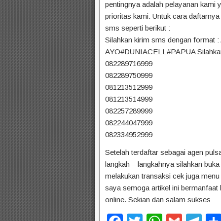
pentingnya adalah pelayanan kami 
prioritas kami. Untuk cara daftarny
sms seperti berikut :
Silahkan kirim sms dengan form
AYO#DUNIACELL#PAPUA Silahkan ki
082289716999
082289750999
081213512999
081213514999
082257289999
082244047999
082334952999
Setelah terdaftar sebagai agen puls
langkah – langkahnya silahkan buka
melakukan transaksi cek juga menu fo
saya semoga artikel ini bermanfaat
online. Sekian dan salam sukses