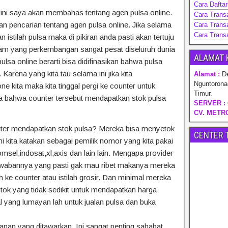
Cara Dafta
ini saya akan membahas tentang agen pulsa online.
Cara Trans
n pencarian tentang agen pulsa online. Jika selama
Cara Transa
Cara Trans
 istilah pulsa maka di pikiran anda pasti akan tertuju
am yang perkembangan sangat pesat diseluruh dunia
ALAMAT 
 pulsa online berarti bisa didifinasikan bahwa pulsa
Karena yang kita tau selama ini jika kita
Alamat :
De
Nguntorona
 kita maka kita tinggal pergi ke counter untuk
Timur.
 bahwa counter tersebut mendapatkan stok pulsa
SERVER :
CV. METR
unter mendapatkan stok pulsa? Mereka bisa menyetok
CENTER 
 ini kita katakan sebagai pemilik nomor yang kita pakai
msel,indosat,xl,axis dan lain lain. Mengapa provider
awabannya yang pasti gak mau ribet makanya mereka
ke counter atau istilah grosir. Dan minimal mereka
tok yang tidak sedikit untuk mendapatkan harga
l yang lumayan lah untuk jualan pulsa dan buka
yanan yang ditawarkan. Ini sangat penting sahabat