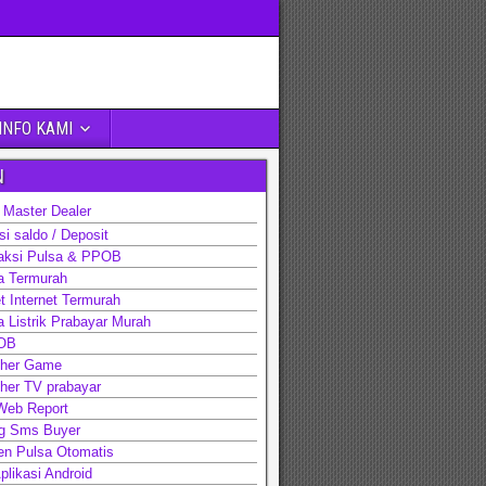
INFO KAMI
N
 Master Dealer
i saldo / Deposit
aksi Pulsa & PPOB
a Termurah
t Internet Termurah
 Listrik Prabayar Murah
OB
cher Game
her TV prabayar
 Web Report
ng Sms Buyer
en Pulsa Otomatis
likasi Android