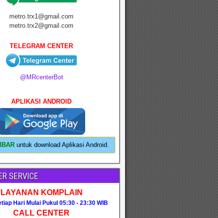
metro.trx1@gmail.com
metro.trx2@gmail.com
TELEGRAM CENTER
@MRcenterBot
APLIKASI ANDROID
MBAR
untuk download Aplikasi Android.
R SERVICE
LAYANAN KOMPLAIN
tiap Hari Mulai Pukul 05:30 - 23:30 WIB
CALL CENTER