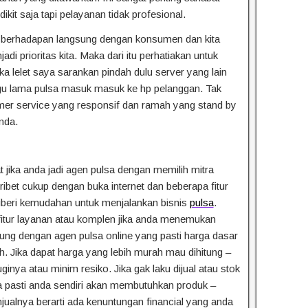
ikit saja tapi pelayanan tidak profesional.
ta berhadapan langsung dengan konsumen dan kita
i prioritas kita. Maka dari itu perhatiakan untuk
ika lelet saya sarankan pindah dulu server yang lain
u lama pulsa masuk masuk ke hp pelanggan. Tak
mer service yang responsif dan ramah yang stand by
nda.
 jika anda jadi agen pulsa dengan memilih mitra
k ribet cukup dengan buka internet dan beberapa fitur
iberi kemudahan untuk menjalankan bisnis
pulsa
.
it, fitur layanan atau komplen jika anda menemukan
abung dengan agen pulsa online yang pasti harga dasar
. Jika dapat harga yang lebih murah mau dihitung –
ginya atau minim resiko. Jika gak laku dijual atau stok
ja pasti anda sendiri akan membutuhkan produk –
jualnya berarti ada kenuntungan financial yang anda