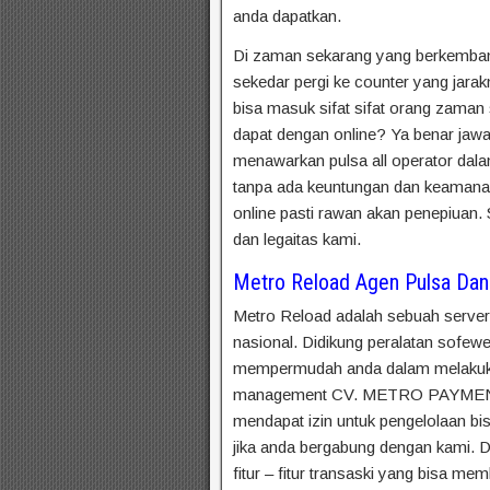
anda dapatkan.
Di zaman sekarang yang berkembang
sekedar pergi ke counter yang jara
bisa masuk sifat sifat orang zaman
dapat dengan online? Ya benar jawa
menawarkan pulsa all operator dal
tanpa ada keuntungan dan keamanan
online pasti rawan akan penepiuan. 
dan legaitas kami.
Metro Reload Agen Pulsa Dan
Metro Reload adalah sebuah server 
nasional. Didikung peralatan sofewe
mempermudah anda dalam melakukan
management CV. METRO PAYMENT
mendapat izin untuk pengelolaan bi
jika anda bergabung dengan kami. D
fitur – fitur transaski yang bisa m