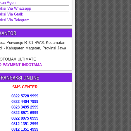
rkan Agen
aksi Via Whatsapp
ksi Via Gtalk
aksi Via Telegram
KANTOR
sa Purworejo RT01 RW01 Kecamatan
di - Kabupaten Magetan, Provinsi Jawa
OTOMAX ULTIMATE
O PAYMENT INDOTAMA
TRANSAKSI ONLINE
SMS CENTER
0822 5728 9999
0822 4404 7999
0823 3495 2999
0822 8971 6999
0822 8975 0999
0812 1351 2999
0812 1351 4999