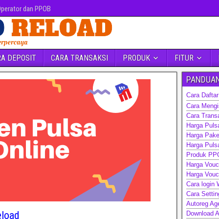
 Operator dan PPOB
A DEPOSIT
CARA TRANSAKSI
PRODUK
FITUR
PANDUA
Cara Daftar
Cara Mengis
Cara Trans
Harga Puls
Harga Pake
Harga Pulsa
Produk PP
Harga Vou
Harga Vouc
Cara login
Cara Setti
Autoreg Ag
eload
Download Ap