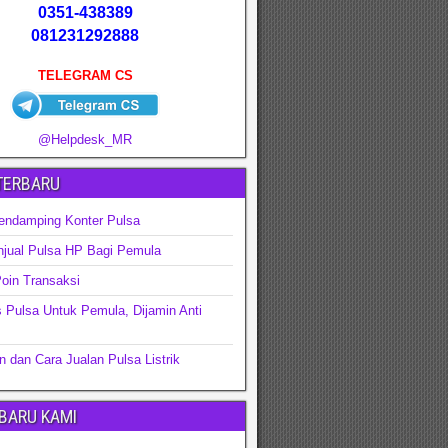
0351-438389
081231292888
TELEGRAM CS
@Helpdesk_MR
 TERBARU
endamping Konter Pulsa
njual Pulsa HP Bagi Pemula
oin Transaksi
s Pulsa Untuk Pemula, Dijamin Anti
 dan Cara Jualan Pulsa Listrik
RBARU KAMI