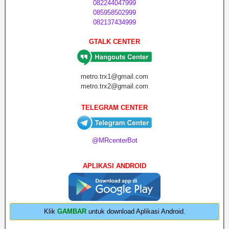
082244047999
085958502999
082137434999
GTALK CENTER
metro.trx1@gmail.com
metro.trx2@gmail.com
TELEGRAM CENTER
@MRcenterBot
APLIKASI ANDROID
Klik
GAMBAR
untuk download Aplikasi Android.