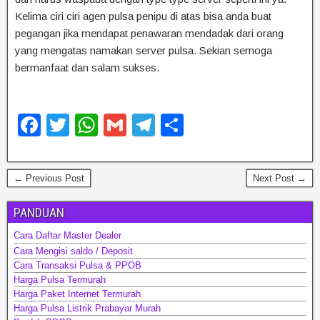
Kelima ciri ciri agen pulsa penipu di atas bisa anda buat
pegangan jika mendapat penawaran mendadak dari orang
yang mengatas namakan server pulsa. Sekian semoga
bermanfaat dan salam sukses.
F
T
W
G
T
S
a
wi
h
m
el
h
c
tt
at
ail
e
ar
← Previous Post
Next Post →
e
er
s
gr
e
b
A
a
PANDUAN
o
p
m
Cara Daftar Master Dealer
Cara Mengisi saldo / Deposit
o
p
Cara Transaksi Pulsa & PPOB
k
Harga Pulsa Termurah
Harga Paket Internet Termurah
Harga Pulsa Listrik Prabayar Murah