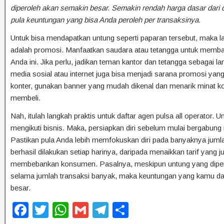
diperoleh akan semakin besar. Semakin rendah harga dasar dari di
pula keuntungan yang bisa Anda peroleh per transaksinya.
Untuk bisa mendapatkan untung seperti paparan tersebut, maka l
adalah promosi. Manfaatkan saudara atau tetangga untuk memb
Anda ini. Jika perlu, jadikan teman kantor dan tetangga sebagai la
media sosial atau internet juga bisa menjadi sarana promosi yang 
konter, gunakan banner yang mudah dikenal dan menarik minat 
membeli.
Nah, itulah langkah praktis untuk daftar agen pulsa all operator. U
mengikuti bisnis. Maka, persiapkan diri sebelum mulai bergabung 
Pastikan pula Anda lebih memfokuskan diri pada banyaknya jumla
berhasil dilakukan setiap harinya, daripada menaikkan tarif yang j
membebankan konsumen. Pasalnya, meskipun untung yang diperol
selama jumlah transaksi banyak, maka keuntungan yang kamu d
besar.
F
T
W
G
T
S