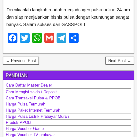
Demikianlah langkah mudah menjadi agen pulsa online 24 jam
dan siap menjalankan bisnis pulsa dengan keuntungan sangat
banyak. Salam sukses dan GASSPOLL
F
T
W
G
T
S
a
wi
h
m
el
h
c
tt
at
ail
e
ar
← Previous Post
Next Post →
e
er
s
gr
e
b
A
a
PANDUAN
o
p
m
Cara Daftar Master Dealer
Cara Mengisi saldo / Deposit
o
p
Cara Transaksi Pulsa & PPOB
k
Harga Pulsa Termurah
Harga Paket Internet Termurah
Harga Pulsa Listrik Prabayar Murah
Produk PPOB
Harga Voucher Game
Harga Voucher TV prabayar